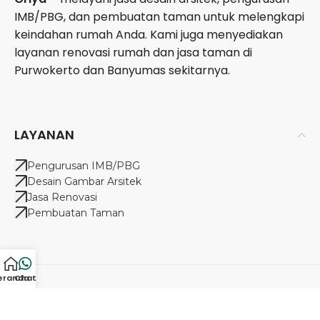
IMB/PBG, dan pembuatan taman untuk melengkapi
keindahan rumah Anda. Kami juga menyediakan
layanan renovasi rumah dan jasa taman di
Purwokerto dan Banyumas sekitarnya.
LAYANAN
Pengurusan IMB/PBG
Desain Gambar Arsitek
Jasa Renovasi
Pembuatan Taman
eranda
Chat
Alamat:
Jl. Tambak Batu, Karangpucung, Purwokerto, Banyumas, Jawa
Tengah 53142